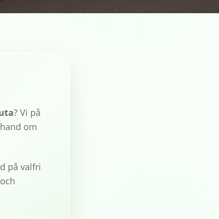
uta
? Vi på
a hand om
d på valfri
och