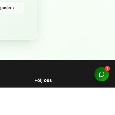
ganäs
1
Följ oss