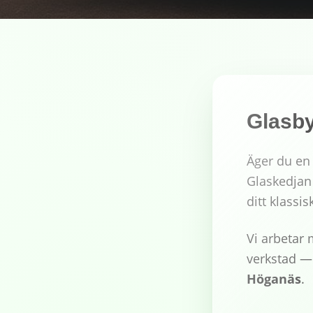
Glasby
Äger du en
Glaskedjan
ditt klass
Vi arbetar 
verkstad — 
Höganäs
.