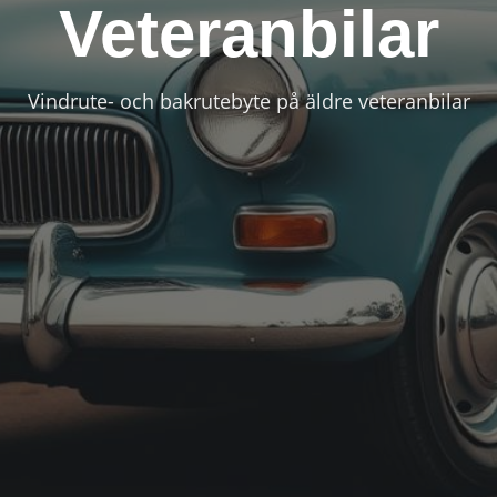
Veteranbilar
Vindrute- och bakrutebyte på äldre veteranbilar