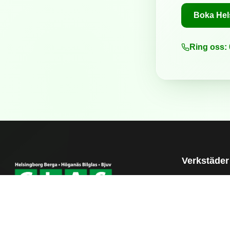
Boka Hel
Ring oss: 
Verkstäder
Garnisonsga
Helsingbor
Sjöcronas v
Ekeby
Bilglas & Glasmästeri i Helsingborg Berga,