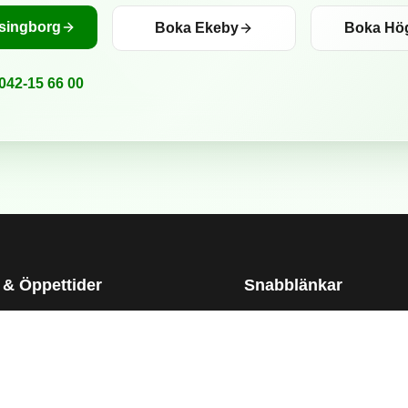
singborg
Boka Ekeby
Boka Hö
042-15 66 00
 & Öppettider
Snabblänkar
tan 17,
Boka tid
—
Mån–Fre 07:00–16:00
g Berga
Tjänster
äg 12,
—
Mån–Fre 08:00–15:00
Glasmästeri